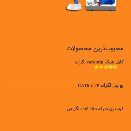
محبوب‌ترین محصولات
کابل شبکه cat6 sftp لگراند
امتیاز
5.00
از
5
پچ پنل لگراند CAT6 UTP
کیستون شبکه cat6 sftp نگزنس