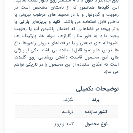
پیچ حداکثر با طول 3 تا 4 میلیمتر روی دیوار نصب نمایید.
این
کلید
ها همانطور که از نامشان مشخص است در
رطوبت و گردوغبار و یا در محیط های مرطوب بیرونی یا
داخلی قابل استفاده می باشند.
کلید
و
پریز
های
بارانی
یا
واتر پروف در فضاهایی که احتمال پاشیدن آب یا رطوبت
وجود دارد به طور مثال گاراژها، سوله ها، پارکینگ ها،
آشپزخانه های صنعتی و یا در فضاهای بیرونی راهروها، باغ
ها، تراس ها و غیره قابل استفاده می باشند. یکی از ویژگی
های این محصول قابلیت داشتن روشنایی روی
کلید
ها
است که امکان استفاده از این محصول را در تاریکی فراهم
می سازد.
توضیحات تکمیلی
برند
لگراند
کشور سازنده
فرانسه
نوع محصول
کلید و پریز