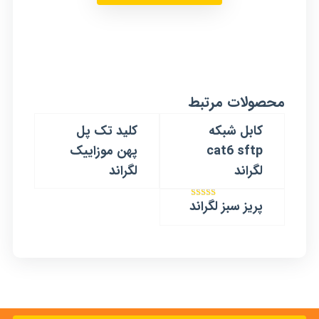
محصولات مرتبط
کابل شبکه
کلید تک پل
cat6 sftp
پهن موزاییک
لگراند
لگراند
پریز سبز لگراند
امتیاز
5.00
از 5